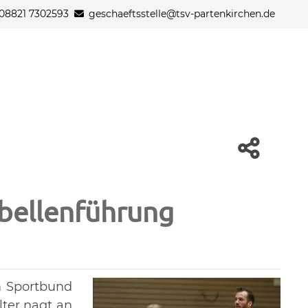
08821 7302593
geschaeftsstelle@tsv-partenkirchen.de
bellenführung
m Sportbund
ter nagt an