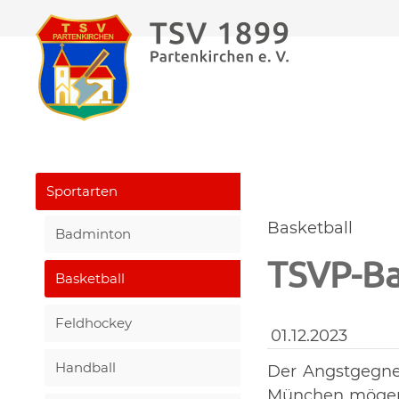
TSV Partenkirchen
Sportangebote
Sportarten
Basketba
Sportarten
Basketball
Badminton
TSVP-Ba
Basketball
Feldhockey
01.12.2023
Handball
Der Angstgegne
München mögen 