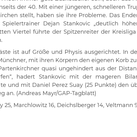
eits der 40. Mit einer jüngeren, schnelleren Tru
irchen stellt, haben sie ihre Probleme. Das End
r Spielertrainer Dejan Stankovic „deutlich höh
ten Viertel führte der Spitzenreiter der Kreisliga
.
äste ist auf Größe und Physis ausgerichtet. In d
Münchner, mit ihren Körpern den eigenen Korb zu
Partenkirchner quasi ungehindert aus der Distanz
fen“, hadert Stankovic mit der mageren Bil
e und mit Daniel Perez Suay (25 Punkte) den üb
eg an. (Andreas Mayr/GAP-Tagblatt)
 25, Marchlowitz 16, Deichslberger 14, Veltmann 9,