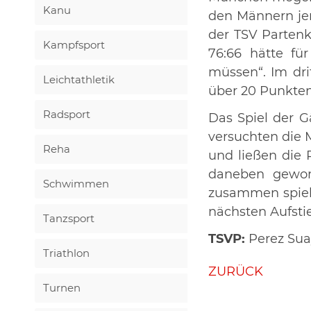
Kanu
den Männern jens
der TSV Partenk
Kampfsport
76:66 hätte fü
müssen“. Im drit
Leichtathletik
über 20 Punkten
Radsport
Das Spiel der G
versuchten die 
Reha
und ließen die 
daneben gewor
Schwimmen
zusammen spielt
nächsten Aufsti
Tanzsport
TSVP:
Perez Suay
Triathlon
ZURÜCK
Turnen